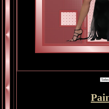
Powe
Pai