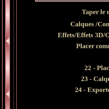
Taper le
Calques /Conv
Effets/Effets 3D/O
Placer comm
22 - Pla
23 - Calq
24 - Expor