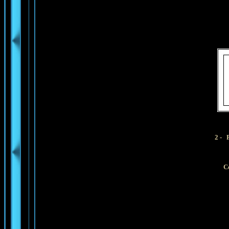
2 -
P
Co