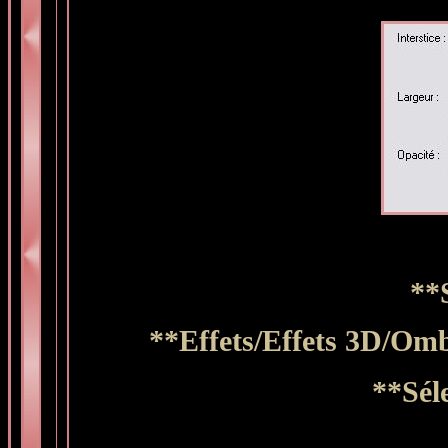
**
**Effets/Effets 3D/Ombr
**Sél