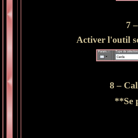
7
–
Activer l'outil 
8
– Cal
**
Se 