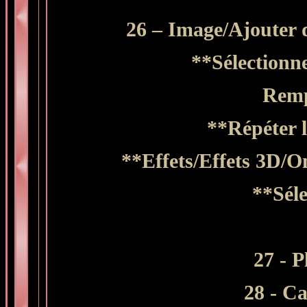
26 – Image/Ajouter d
**Sélectionn
Remp
**Répéter 
**Effets/Effets 3D/Om
**Séle
27
- P
28 - C