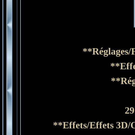
**Réglages/F
**Eff
**Rég
29
**Effets/Effets 3D/O