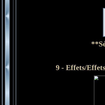
**Sé
9 -
Effets/Effe