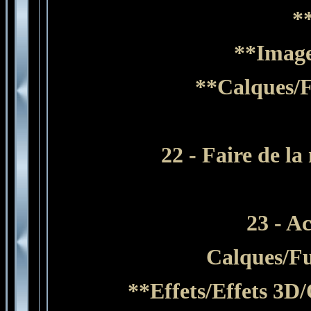
*
**Image
**Calques/F
22 - Faire de l
23 - Ac
Calques/Fu
**Effets/Effets 3D/