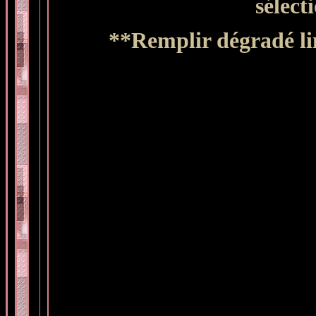
sélect
**Remplir dégradé lin