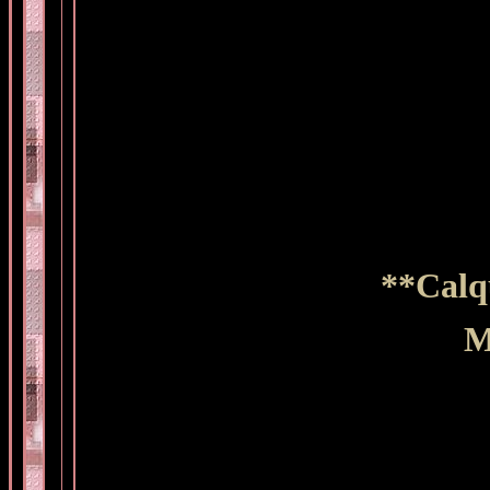
**Calqu
M
R