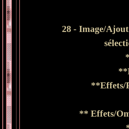
28 - Image/Ajout
sélect
**
**Effets/
** Effets/Om