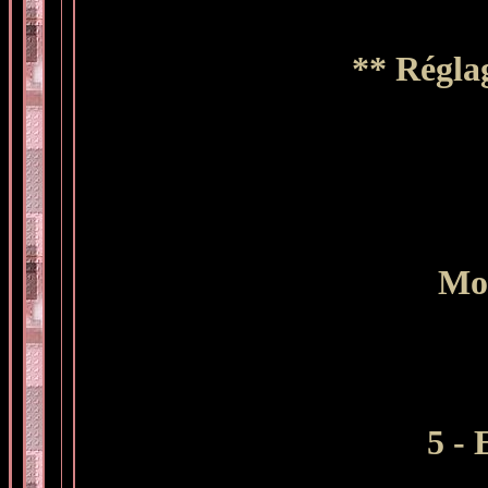
** Réglag
Mod
5 - 