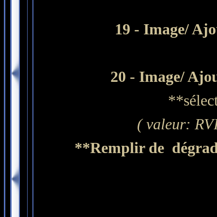
19 - Image/ Ajo
20 - Image/ Ajou
**sélec
( valeur: RVB
**Remplir de dégradé 