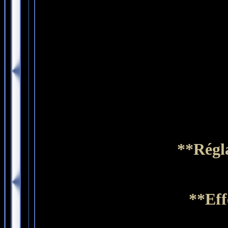
**Régla
**Ef