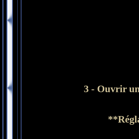
3
- Ouvrir un
**Régla