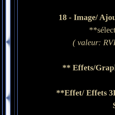
18 -
Image/ Ajou
**sélec
( valeur: RVB
** Effets/Grap
**Effet/ Effets 