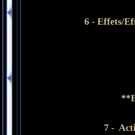
6 - Effets/E
**E
7 - Act