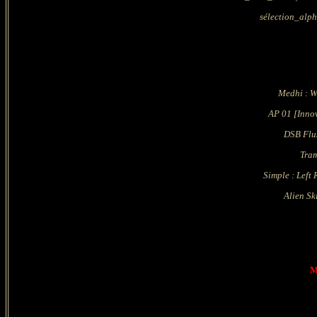
sélection_alp
Medhi : Wa
AP 01 [Innova
DSB Flux
Tram
Simple : Left 
Alien Ski
M