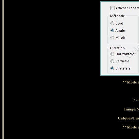
**Mode d
7
-
Image/Mi
Calques
/Fus
**Mode d