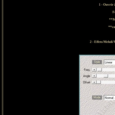
1
- Ouvrir
F
**M
**co
2 -
Effets/Mehdi