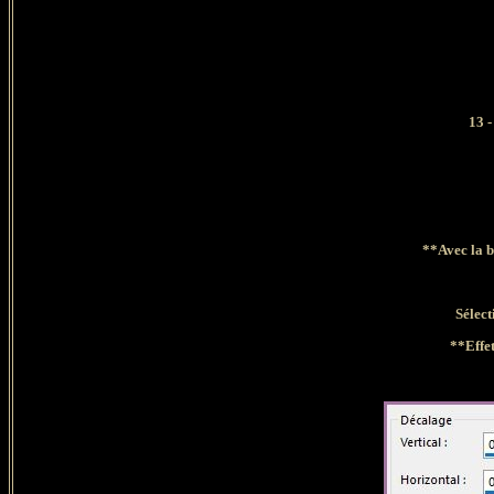
13 
**Avec la b
Sélect
**Effet