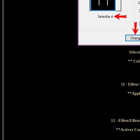
Sélect
** Cal
11 - Effet
**A
ppl
12 - Effets/Eff
**Activer l'ou