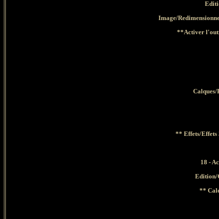
Edit
Image/Redimensionner
**Activer l'out
Calques
/
** Effets/Effe
18 - A
Edition
/
** Cal