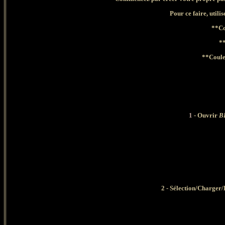
Pour ce faire, utili
**Co
**
**Coule
1
- Ouvrir
B
2 - Sélection/Charger/