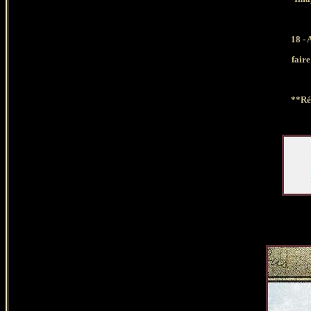
18 - 
faire
**Ré