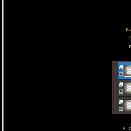
Pl
P
P
9 -
C