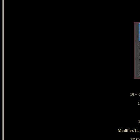
10 -
C
1
1
Modifier/Co
** C