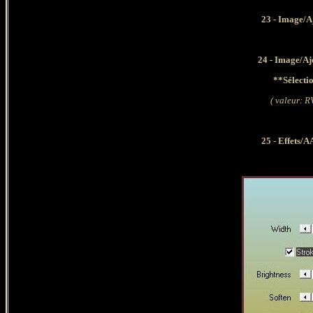
23 - Image/A
24 - Image/Aj
**Sélecti
( valeur: R
25 - Effets/