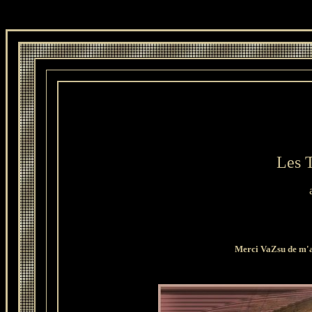
Les T
Merci VaZsu de m'av