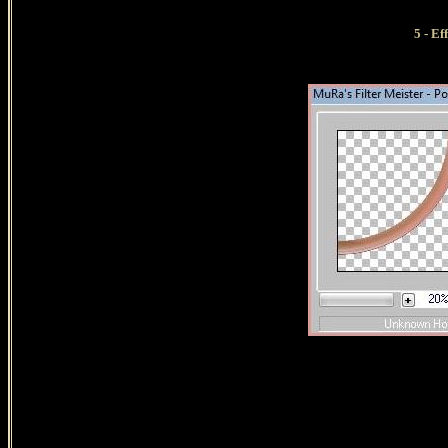
5 - E
6