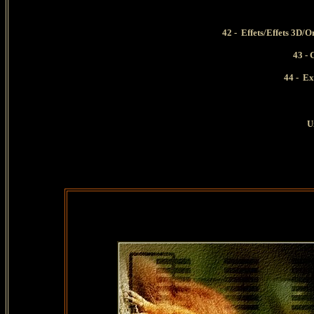
42 - Effets/Effets 3D/Om
43 - C
44 - Exp
U