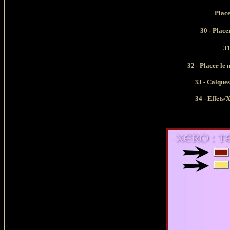
P
lac
30 - Place
31
32 -
Placer le 
33 -
Calques/
34 - Effets/X