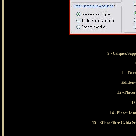
9 -
Calques/Supp
10
11 - Reven
Edition
12 - Placer 
13
14 -
Placer le 
15 - Effets/Filtre Cybia S