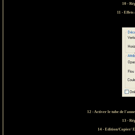
10 - Rég
11 - Effet
12 - Activer le tube de l'a
13 - Rég
14 - Edition/Copier/