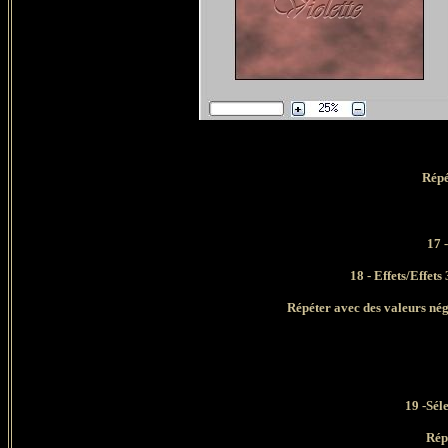
Répé
17 
18 - Effets/Effet
Répéter avec des valeurs néga
19 -Sél
Rép