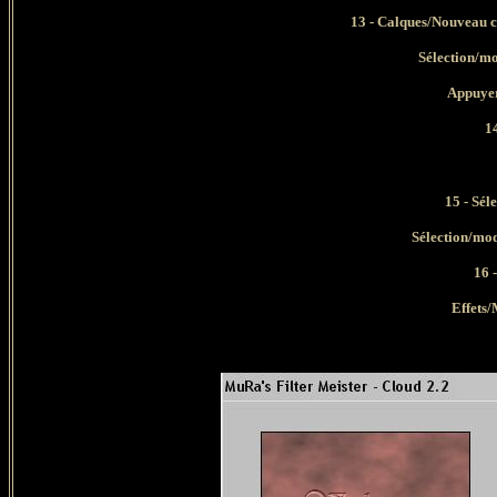
13 - C
alques/Nouveau c
Sélection/mo
Appuyer
14
15 - Sél
Sélection/mod
16 
Effets/