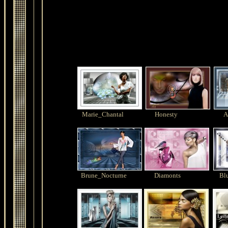
Marie_Chantal
Honesty
A
Brune_Nocturne
Diamonts
Bl