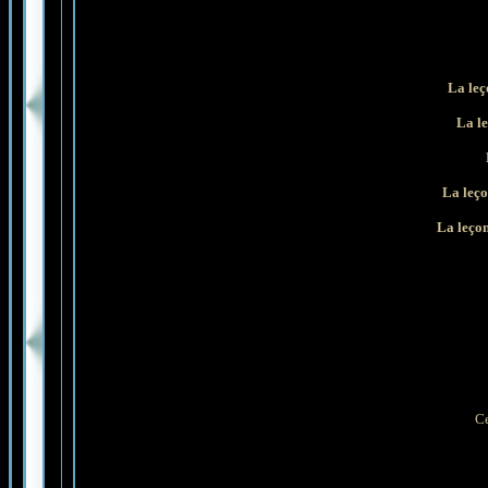
La leç
La le
La leço
La leçon
Ce