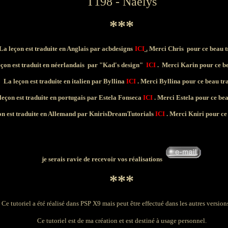
T198 - Naélys
***
La leçon est traduite en Anglais par
acbdesigns
ICI
.
Merci Chris pour ce
beau t
eçon est traduit en néerlandais par
"Kad's design"
ICI
.
Merci Karin pour ce
b
La leçon est traduite en italien par Byllina
ICI
.
Merci Byllina pour ce
beau tr
leçon est traduite en portugais par Estela Fonseca
ICI
.
Merci Estela pour ce
bea
on est traduite en Allemand par
KnirisDreamTutorials
ICI
.
Merci Kniri pour c
je serais ravie de recevoir vos réalisations
***
Ce tutoriel a été réalisé dans PSP X9 mais peut être effectué dans les autres versio
Ce tutoriel est de ma création et est destiné à usage personnel.