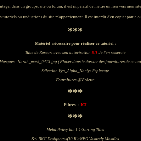
artager dans un groupe, site ou forum, il est impératif de mettre un lien vers mon site 
 tutoriels ou traductions du site m'appartiennent. Il est interdit d'en copier partie ou
***
Matériel nécessaire pour réaliser ce tutoriel :
Tube de Roseart avec son autorisation
ICI
.Je l'en remercie
Masques : Narah_mask_0415.jpg
(
Placer
dans le dossier
des fournitures de ce tut
Sélection Vyp_Alpha_Naelys.PspImage
Fournitures @Violette
***
Filtres
:
ICI
***
Mehdi/Wavy lab 1.1/Sorting Tiles
&< BKG Designers sf10 II >
NEO Vasarely Mosaïcs