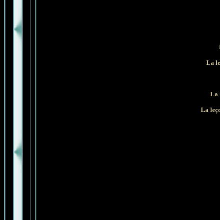
La l
La 
La leç