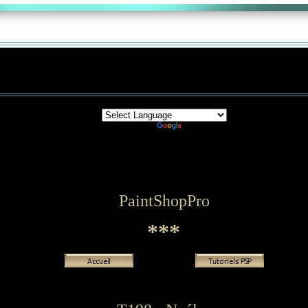
Powered by
Translate
PaintShopPro
***