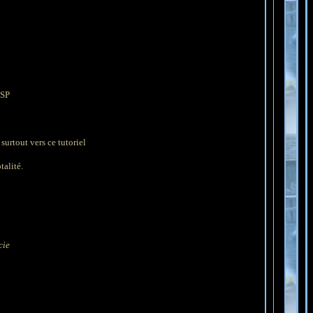
PSP
surtout vers ce tutoriel
talité.
cie