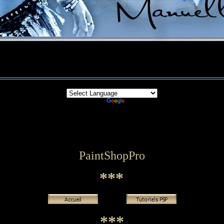
Powered by
Translate
PaintShopPro
***
***