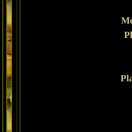
Mo
Pl
Pl