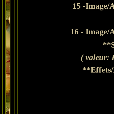
15 -Image/A
16 - Image/A
**S
( valeur: 
**Effets/