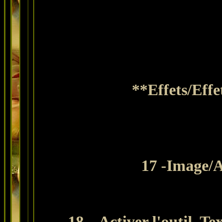
**
Effets/Eff
17
-Image/Aj
18 –
Activer l'outil Tex