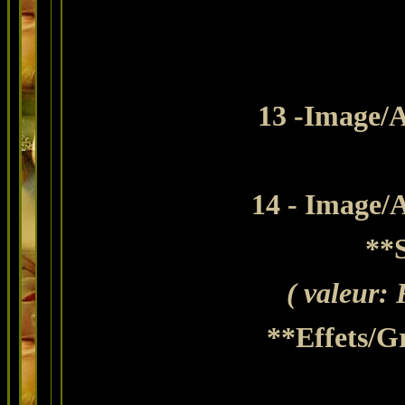
13 -Image/A
14 - Image/A
**S
( valeur: 
**Effets/G