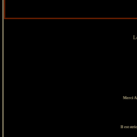
L
Merci Al
Il est str