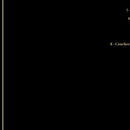
7
-
M
8 -
Couches/