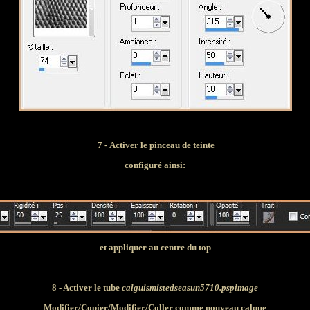
7 -
Activer le pinceau de teinte
configuré ainsi:
et appliquer au centre du top
8 - Activer le tube
calguismistedseasun5710.pspimage
Modifier
/Copier/
Modifier
/Coller comme nouveau calque