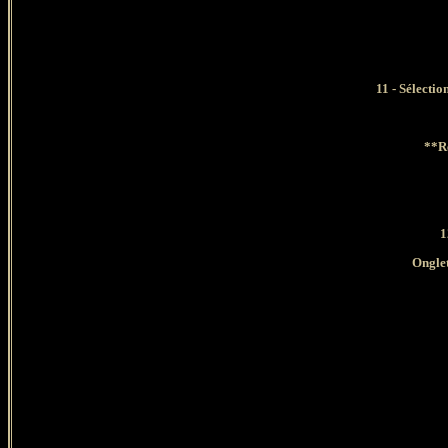
11 - Sélecti
**Re
1
Onglet