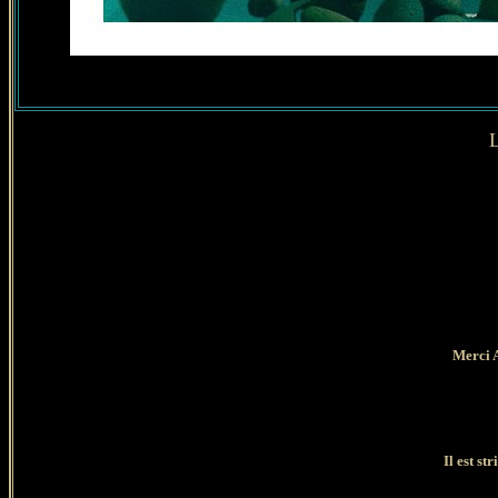
L
Merci A
Il est st