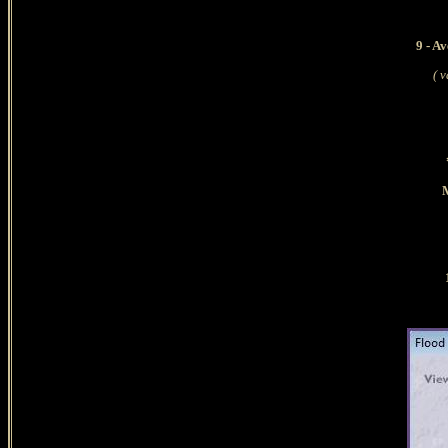
9 - A
v
( 