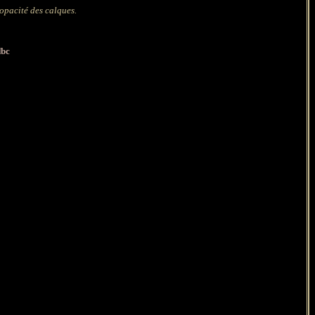
'opacité des calques.
bc