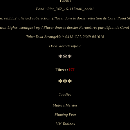
Tubes :
Fond
: Riet_342_161117mail_back1
n: sel3952_aliciar.
PspSelection
(Placer dans le dosser sélection de Corel Paint S
tion\Lights_monique \ mp ( Placer dnas le dossier Paramètres par défaut de Corel
Tube: Yoka-StrangeHair-6418\CAL-2649-041018
Deco: decodesafiolc
***
Filtres :
ICI
***
Toadies
MuRa's Meister
Flaming Pear
VM Toolbox