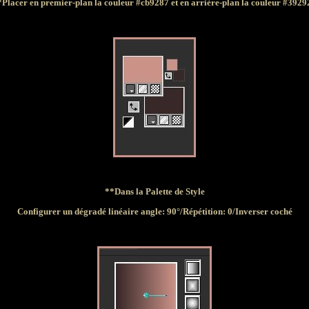
*Placer en premier-plan la couleur #cb9287 et en arrière-plan la couleur #3929
**Dans la Palette de Style
Configurer un dégradé linéaire angle: 90°/Répétition: 0/Inverser coché