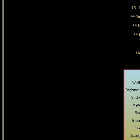
15 -
**
Im
**
I
**
16