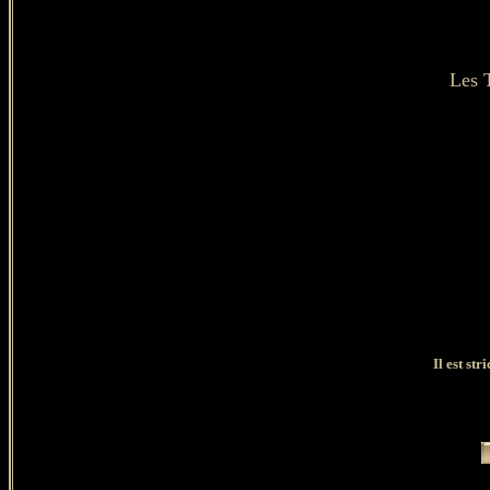
Les 
Il est st