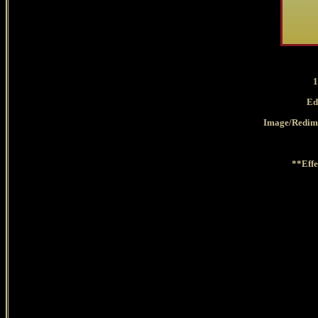
1
Ed
Image/Redime
**Effe