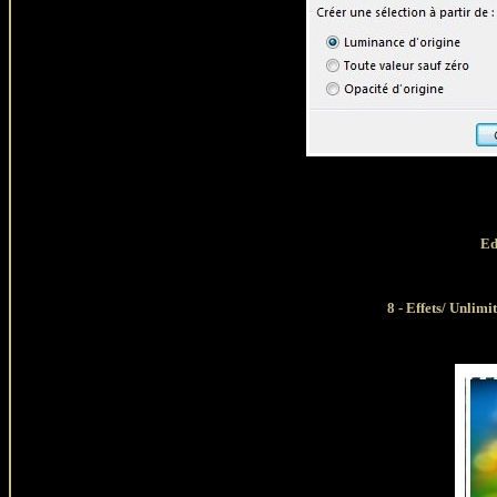
Ed
8 - Effets/ Unlim