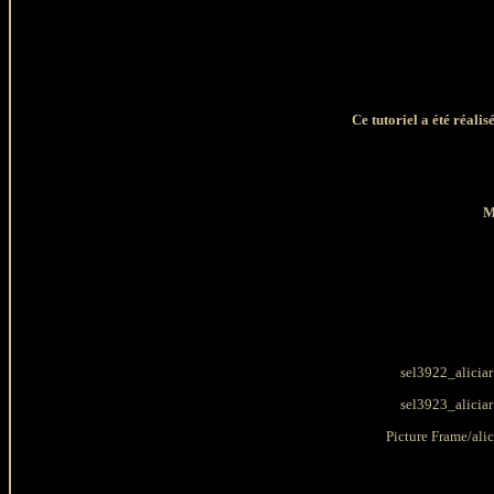
Ce tutoriel a été réali
M
sel3922_alicia
sel3923_alicia
Picture Frame/ali