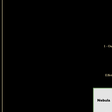
1
- Ou
Effe