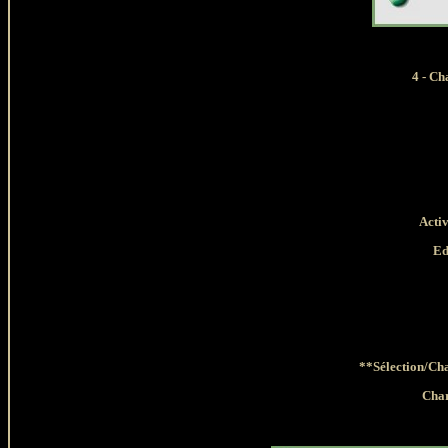
4 - Ch
Activ
Ed
**Sélection/Cha
Char