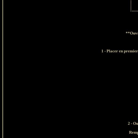
**Ouvri
1 - Placer en premie
2 - O
Rempl