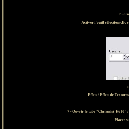
6 - C
Activer l'outil sélection/clic 
r
Effets / Effets de Texture
7
- Ouvrir le tube "Chrismist_ft610" 
Placer su