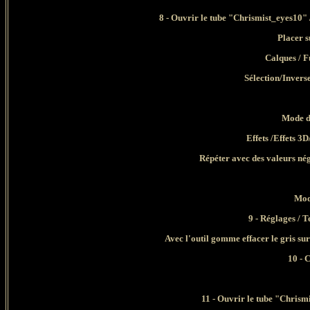
8
- Ouvrir le tube "Chrismist_
eyes10" 
Placer s
Calques / F
Sélection/Invers
Mode d
Effets /Effets 3
Répéter avec des valeurs nég
Mod
9 - Réglages / T
Avec l'outil gomme effacer le gris sur
10 - 
11
- Ouvrir le tube "Chrism