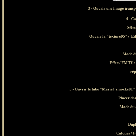
3 - Ouvrir une image transp
4 - C
Sélec
Ouvrir la "texture05" / Edi
Mode du
Effets/ FM Tile
rép
5 - Ouvrir le tube "Mariel_smocke01" 
Placer dan
Mode du c
Dupl
Calques / F