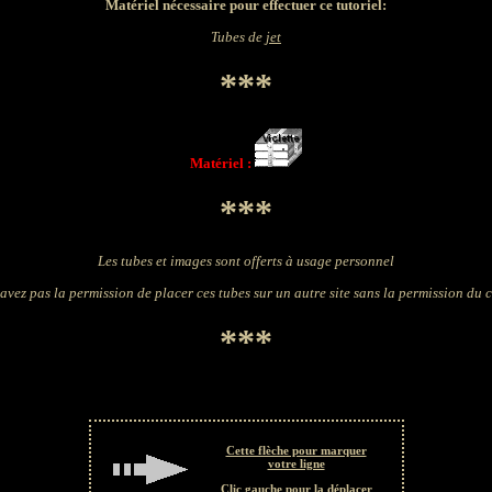
Matériel nécessaire pour effectuer ce tutoriel:
Tubes de
jet
***
Matériel :
***
Les tubes et images sont offerts à usage personnel
avez pas la permission de placer ces tubes sur un autre site sans la permission du 
***
Cette flèche pour marquer
votre ligne
Clic gauche pour la déplacer