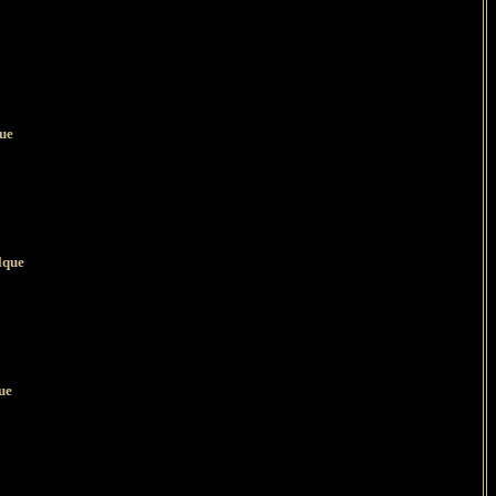
que
lque
ue