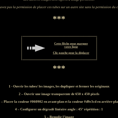
avez pas la permission de placer ces tubes sur un autre site sans la permission du 
***
Cette flèche pour marquer
votre ligne
Clic gauche pour la déplacer
***
1 - Ouvrir les tubes/ les images, les dupliquer et fermer les originaux
2 – Ouvrir une image transparente de 650 x 450 pixels
 – Placer la couleur #060902 en avant-plan et la couleur #d9e3cd en arrière-pl
4 – Configurer un dégradé linéaire angle : 45° répétition : 1
5 – Remplir l’image