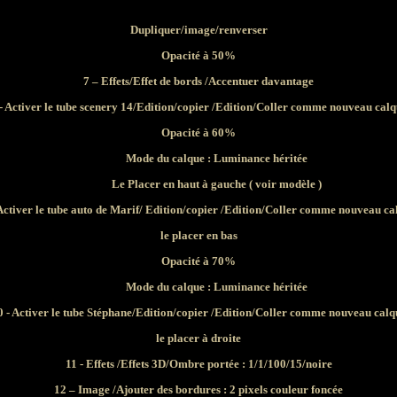
Dupliquer/image/renverser
Opacité à 50%
7 – Effets/Effet de bords /Accentuer davantage
- Activer le tube scenery 14/Edition/copier /Edition/Coller comme nouveau cal
Opacité à 60%
Mode du calque : Luminance héritée
Le Placer en haut à gauche ( voir modèle )
 Activer le tube auto de Marif/ Edition/copier /Edition/Coller comme nouveau ca
le placer en bas
Opacité à 70%
Mode du calque : Luminance héritée
0 - Activer le tube Stéphane/Edition/copier /Edition/Coller comme nouveau calq
le placer à droite
11 - Effets /Effets 3D/Ombre portée : 1/1/100/15/noire
12 – Image /Ajouter des bordures : 2 pixels couleur foncée