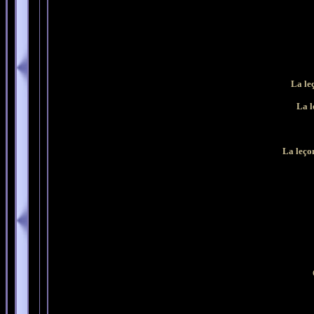
La le
La l
La leço