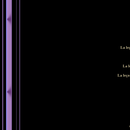
La le
La l
La leço