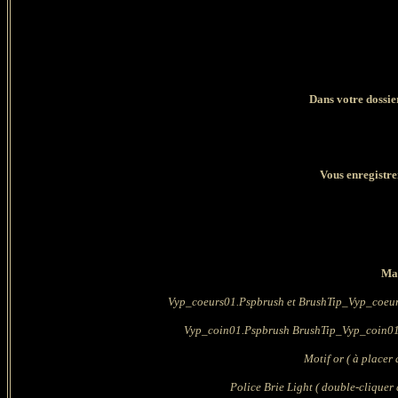
Dans votre dossi
Vous enregistre
Mat
Vyp_coeurs01.Pspbrush et BrushTip_Vyp_coeur01
Vyp_coin01.Pspbrush BrushTip_Vyp_coin01.P
Motif or ( à placer
Police Brie Light ( double-cliquer