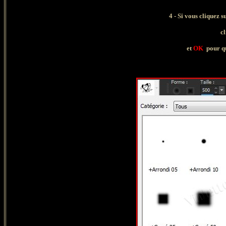
4 - Si vous cliquez s
cl
et
OK
pour qu