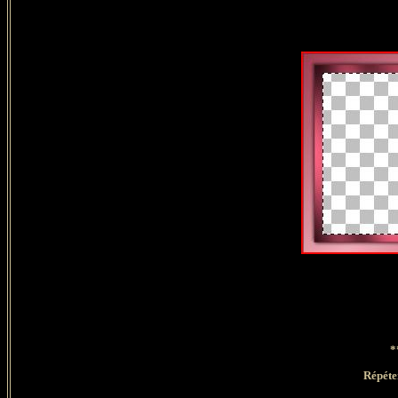
*
Répéter