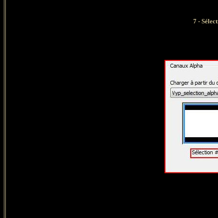
7 -
Sélec