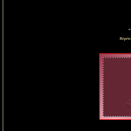
*
Répéter