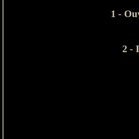
1 - Ou
2 -