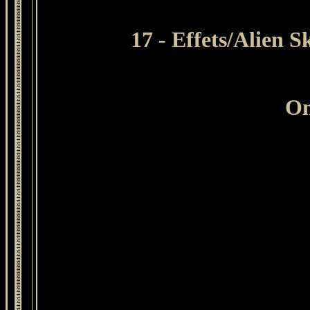
17 - Effets/
Alien S
On