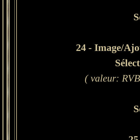
S
24 - Image/Ajou
Sélec
( valeur: RVB 
S
25