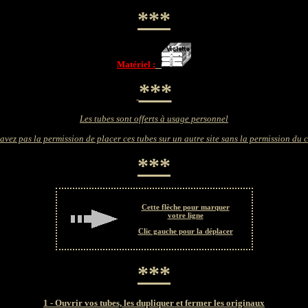
***
Matériel :
***
Les tubes sont offerts à usage personnel
avez pas la permission de placer ces tubes sur un autre site sans la permission du 
***
Cette flèche pour marquer
votre ligne
Clic gauche pour la déplacer
***
1 - Ouvrir vos tubes, les dupliquer et fermer les originaux