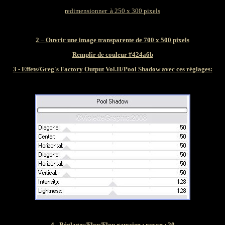
redimensionner à 250 x 300 pixels
2 – Ouvrir une image transparente de 700 x 500 pixels
Remplir de couleur #424a6b
3 - Effets/Greg's Factory Output Vol.II/Pool Shadow avec ces réglages:
4 - Réglages/Flou/Flou gaussien : rayon : 20