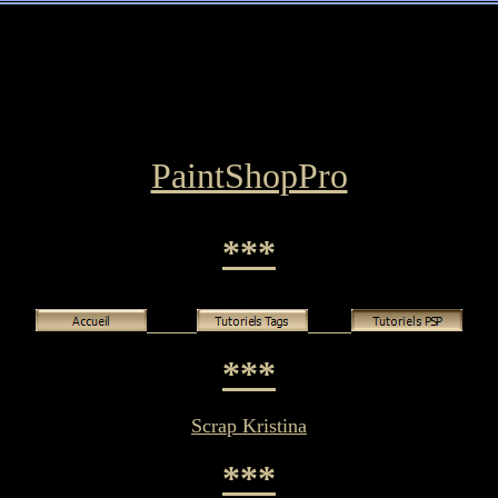
PaintShopPro
***
***
Scrap Kristina
***