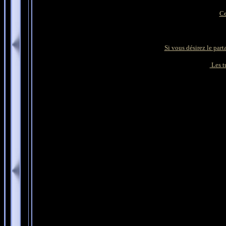
Ce
Si vous désirez le part
Les tu