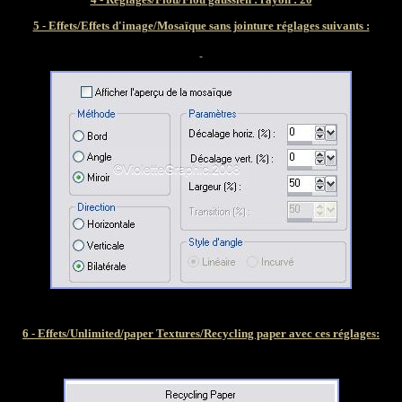
5 - Effets/Effets d'image/Mosaïque sans jointure réglages suivants :
6 - Effets/Unlimited/paper Textures/Recycling paper avec ces réglages: