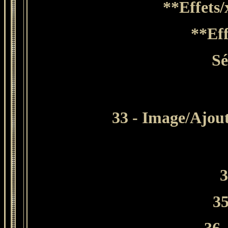
**
Effets/
**Eff
Sé
33
- Image/Ajoute
3
35