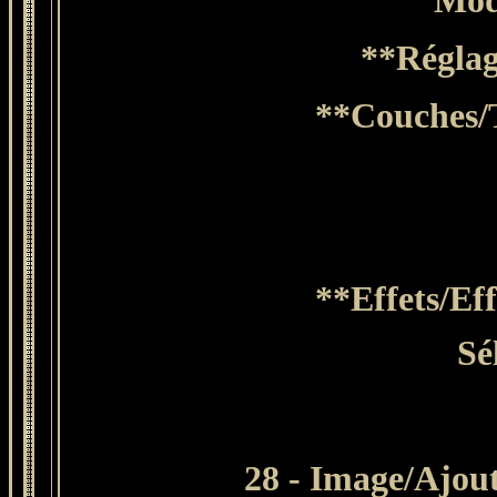
Mod
**Réglage
**
Couches
/
**Effets/Eff
Sé
28 - Image/Ajout