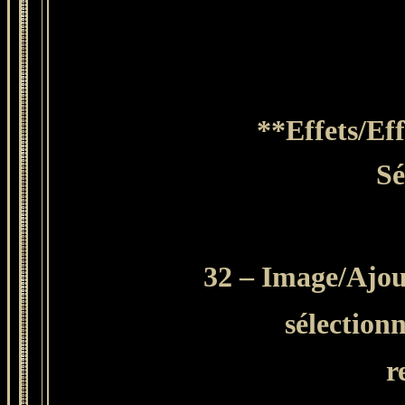
**Effets/Eff
Sé
32 – Image/Ajout
sélection
r