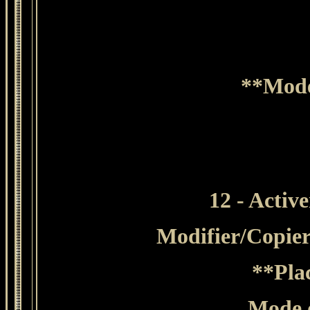
**Mode
12 - Active
Modifier
/Copier
**Plac
Mode d