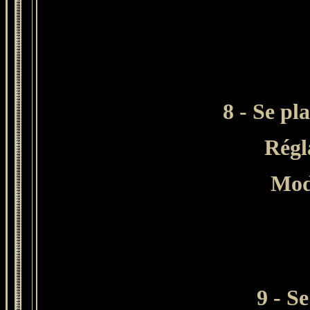
8 - Se pl
Régl
Mod
9 - S