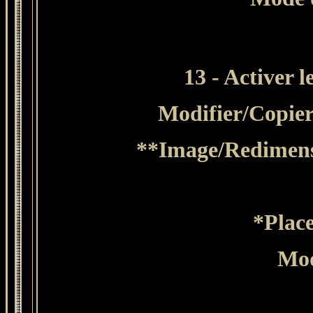
13
- Activer l
Modifier
/Copier
**Image/Redimensi
*Place
Mod