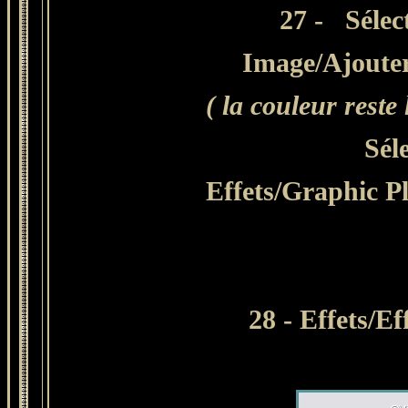
27 -
Sélec
Image/Ajouter
( la couleur rest
Sél
Effets/Graphic P
28 - Effets/Ef