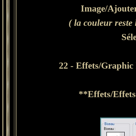
Image/Ajouter
( la couleur rest
Sél
22 - Effets/Graphi
**
Effets/Effet