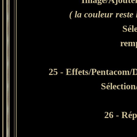
( la couleur rest
Sél
remp
25 - Effets/Pentacom/
Sélection
26 - Rép