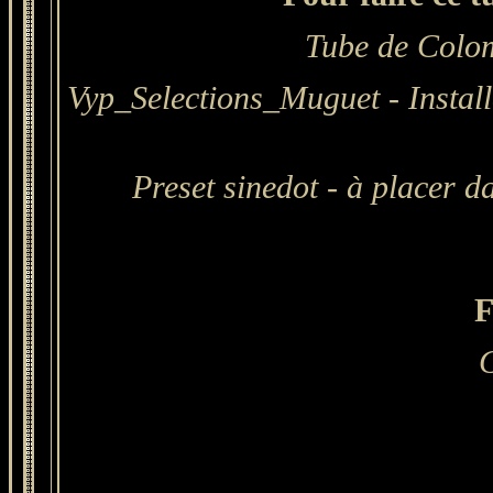
Tube de Colom
Vyp_Selections_Muguet - Install
Preset sinedot - à placer d
F
G