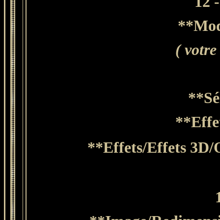
12 
**Mod
( votre
**Sé
**Effe
**Effets/Effets 3D/