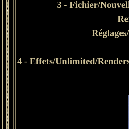
3
- Fichier/Nouvel
R
e
Réglages/
4 -
Effets/Unlimited/Renders