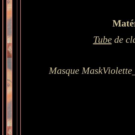
Matér
Tube
de cl
Masque
MaskViolette