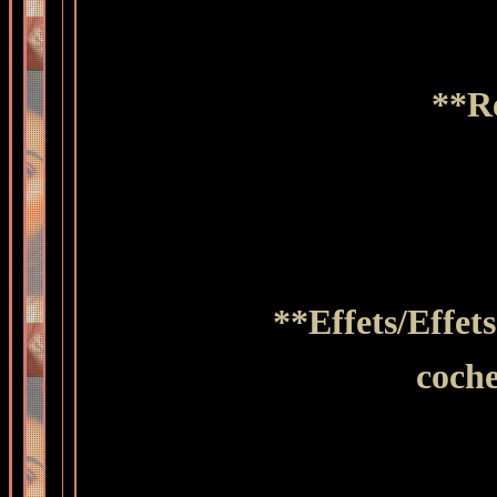
**Ré
**Effets/Effet
coche