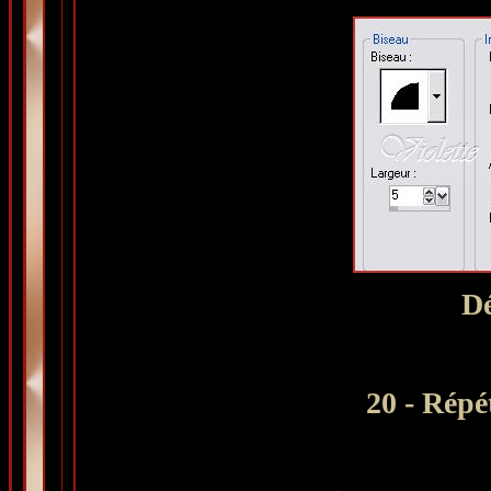
Dé
20 - Répét