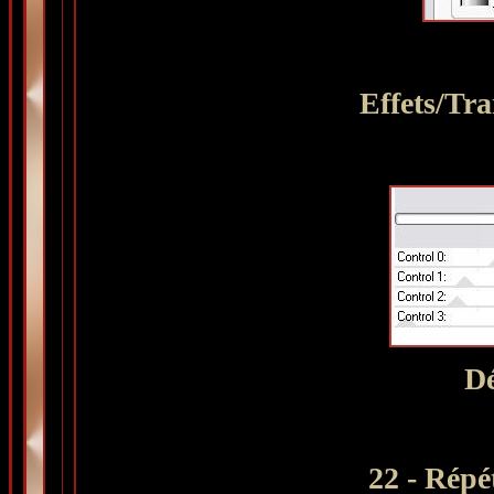
Effets/Tr
Dé
22 - Répét