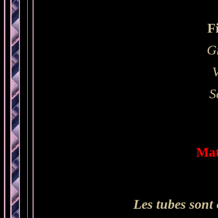
F
G
S
Mat
Les tubes sont 