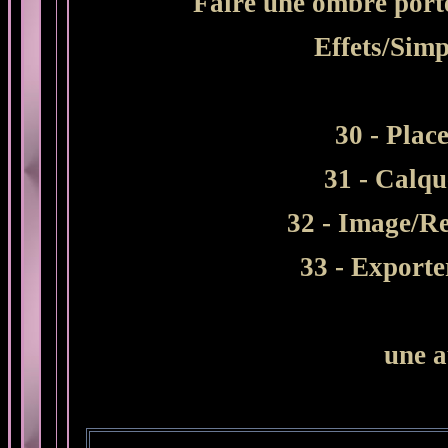
Faire une ombre porté
Effets/Simp
30 - Plac
31 - Calqu
32 - Image/R
33 - Export
une a