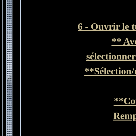
6 - Ouvrir le 
**
A
v
sélectionner
**
Sélection/
**Co
Rempl