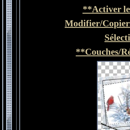
**Activer l
Modifier/Copier
Sélect
**
Couches/Ré