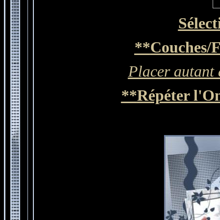
Sélect
**
Couches/F
Placer autant 
**
Répéter l'O