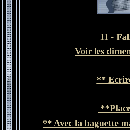
11 - Fa
Voir les dime
** Ecrir
**Place
**
A
vec la baguette m