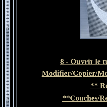
8 - Ouvrir le 
Modifier
/Copier/
Mo
**
Ré
**
Couches/Ré