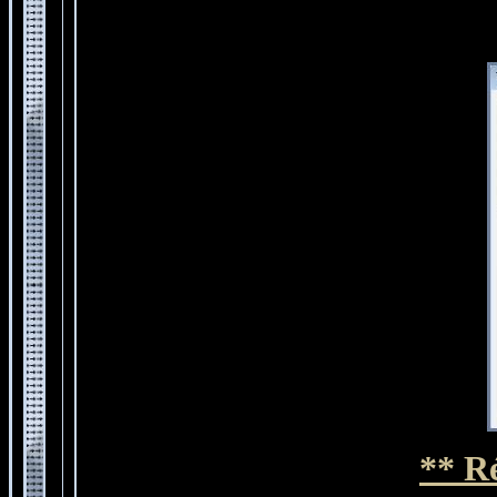
**
Ré