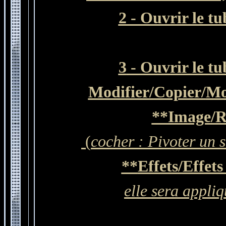
2 - Ouvrir le t
3
- Ouvrir le t
Modifier
/Copier/
Mo
**Image/Ro
(
cocher : Pivoter un 
**
Effets/Effet
elle sera appliq