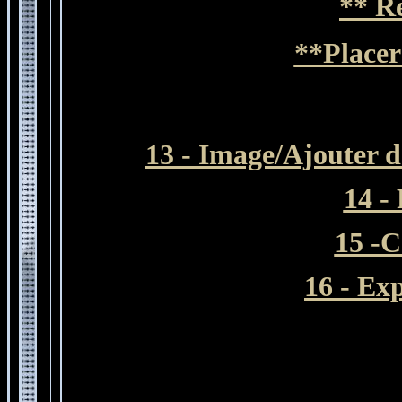
** R
**Placer
13 -
Image/Ajouter de
14 -
15 -C
16 - Ex