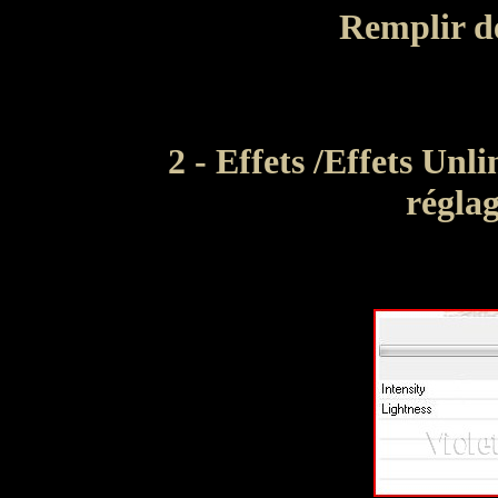
R
emplir d
2 -2 -
2 - Effets /Effets Un
réglag