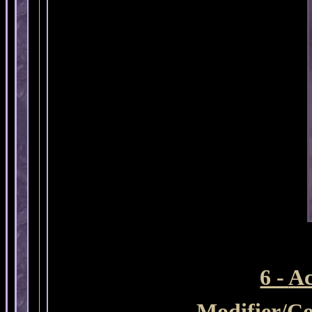
6 -
Ac
Modifier
/Co