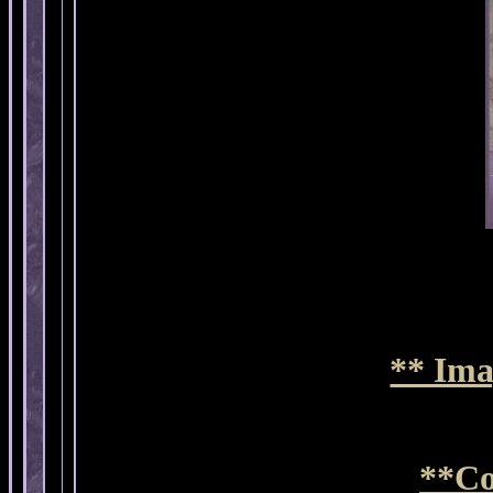
** Ima
**Co